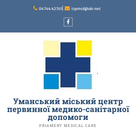
Перейти
до
04744 42765
tspmsd@ukr.net
вмісту
facebook
Уманський міський центр
первинної медико-санітарної
допомоги
PRIAMERY MEDICAL CARE