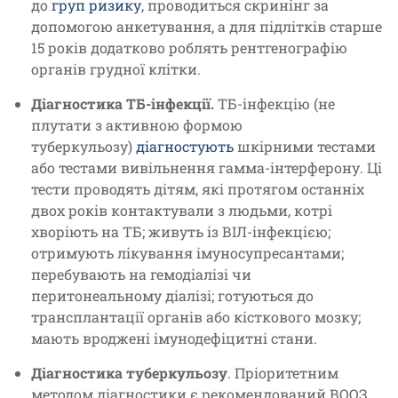
до
груп ризику
, проводиться скринінг за
допомогою анкетування, а для підлітків старше
15 років додатково роблять рентгенографію
органів грудної клітки.
Діагностика ТБ-інфекції.
ТБ-інфекцію (не
плутати з активною формою
туберкульозу)
діагностують
шкірними тестами
або тестами вивільнення гамма-інтерферону. Ці
тести проводять дітям, які протягом останніх
двох років контактували з людьми, котрі
хворіють на ТБ; живуть із ВІЛ-інфекцією;
отримують лікування імуносупресантами;
перебувають на гемодіалізі чи
перитонеальному діалізі; готуються до
трансплантації органів або кісткового мозку;
мають вроджені імунодефіцитні стани.
Діагностика туберкульозу
. Пріоритетним
методом діагностики є рекомендований ВООЗ