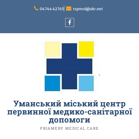
Перейти
до
04744 42765
tspmsd@ukr.net
вмісту
facebook
Уманський міський центр
первинної медико-санітарної
допомоги
PRIAMERY MEDICAL CARE