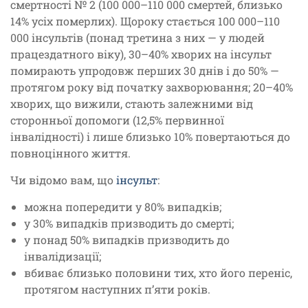
смертності № 2 (100 000–110 000 смертей, близько
14% усіх померлих). Щороку стається 100 000–110
000 інсультів (понад третина з них — у людей
працездатного віку), 30–40% хворих на інсульт
помирають упродовж перших 30 днів і до 50% —
протягом року від початку захворювання; 20–40%
хворих, що вижили, стають залежними від
сторонньої допомоги (12,5% первинної
інвалідності) і лише близько 10% повертаються до
повноцінного життя.
Чи відомо вам, що
інсульт
:
можна попередити у 80% випадків;
у 30% випадків призводить до смерті;
у понад 50% випадків призводить до
інвалідизації;
вбиває близько половини тих, хто його переніс,
протягом наступних п’яти років.