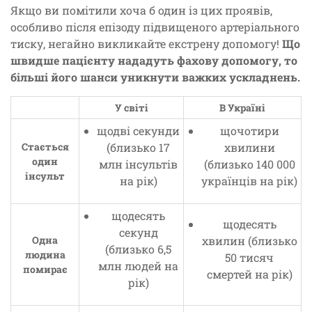
Якщо ви помітили хоча б один із цих проявів,
особливо після епізоду підвищеного артеріального
тиску, негайно викликайте екстрену допомогу!
Що
швидше пацієнту нададуть фахову допомогу, то
більші його шанси уникнути важких ускладнень.
У світі
В Україні
щодві секунди
щочотири
Стається
(близько 17
хвилини
один
млн інсультів
(близько 140 000
інсульт
на рік)
українців на рік)
щодесять
щодесять
секунд
Одна
хвилин (близько
(близько 6,5
людина
50 тисяч
млн людей на
помирає
смертей на рік)
рік)