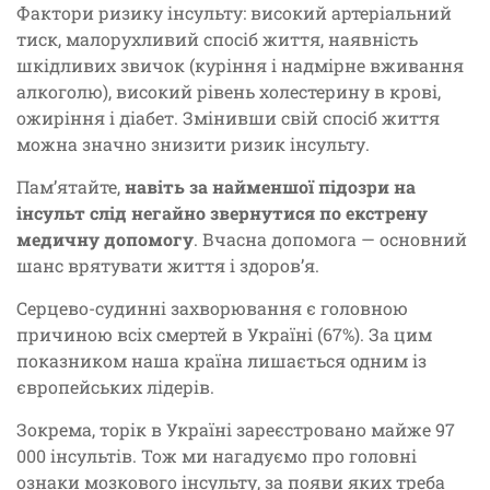
Фактори ризику інсульту: високий артеріальний
тиск, малорухливий спосіб життя, наявність
шкідливих звичок (куріння і надмірне вживання
алкоголю), високий рівень холестерину в крові,
ожиріння і діабет. Змінивши свій спосіб життя
можна значно знизити ризик інсульту.
Пам’ятайте,
навіть за найменшої підозри на
інсульт слід негайно звернутися по екстрену
медичну допомогу
. Вчасна допомога — основний
шанс врятувати життя і здоров’я.
Серцево-судинні захворювання є головною
причиною всіх смертей в Україні (67%). За цим
показником наша країна лишається одним із
європейських лідерів.
Зокрема, торік в Україні зареєстровано майже 97
000 інсультів. Тож ми нагадуємо про головні
ознаки мозкового інсульту, за появи яких треба