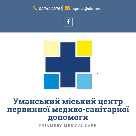
Перейти
до
04744 42765
tspmsd@ukr.net
вмісту
facebook
Уманський міський центр
первинної медико-санітарної
допомоги
PRIAMERY MEDICAL CARE