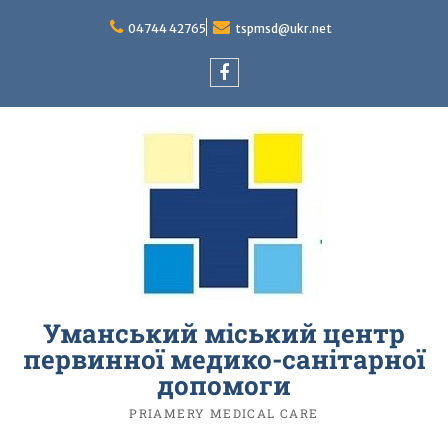
Перейти
до
04744 42765
tspmsd@ukr.net
вмісту
facebook
Уманський міський центр
первинної медико-санітарної
допомоги
PRIAMERY MEDICAL CARE